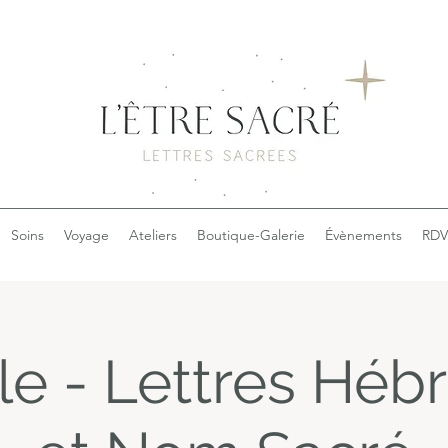
Soins
Voyage
Ateliers
Boutique-Galerie
Évènements
RDV
e - Lettres Héb