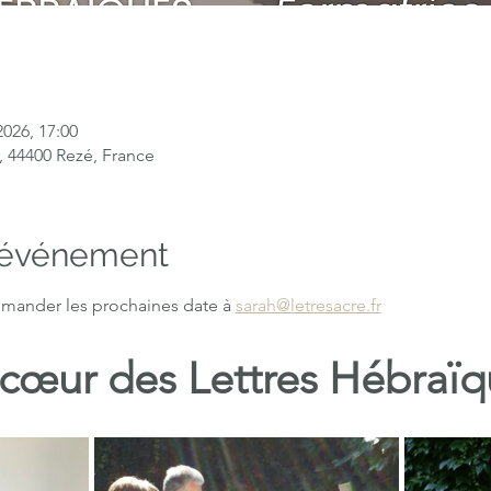
2026, 17:00
, 44400 Rezé, France
l'événement
mander les prochaines date à 
sarah@letresacre.fr
cœur des Lettres Hébraïq