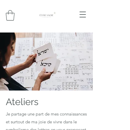
Ateliers
Je partage une part de mes connaissances
et surtout de ma joie de vivre dans le
symbolisme des lettres en vous proposant