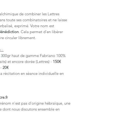
est faite dont n
Une
séance en vis
Adresse postale d
Pour poser une
i
Adresse postale de
 alchimique de combiner les Lettres
guérison
Votre mail pour f
ns toute ses combinatoires et ne laisse
Pour
réciter ense
Indiquer si optio
erbalisé, exprimé. Votre nom est
Pour
activer
la fr
(un rendez-vous 
Bénédiction
. Cela permet d'en libérer
Pour toute commande
confirmation de
ire circuler librement.
sarah@letresacre.fr
:
Règlement : Lien sé
Prénom de la per
par mail à l'accept
 :
d'origine hébraï
 300gr haut de gamme Fabriano 100%
est faite dont n
aits) et encore dorée (Lettres) -
150€
Adresse postale d
Adresse postale de
 -
20€
Votre mail pour f
récitation en séance individuelle en
Indiquer si optio
(un rendez-vous 
confirmation de
🌟 Une expérience sa
re.fr
📬 Délais de livrais
prénom n'est pas d'origine hébraïque, une
lors de la validati
te dont nous discutons ensemble en
Règlement : Lien sé