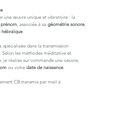
ée
er une œuvre unique et vibratoire : la
re prénom
, associée à sa
géométrie sonore
,
 hébraïque
.
e
, spécialisée dans la transmission
. Selon les méthodes méditative et
e, je réalise sur commande une oeuvre,
nom
ou votre
date de naissance
.
lement CB transmis par mail à