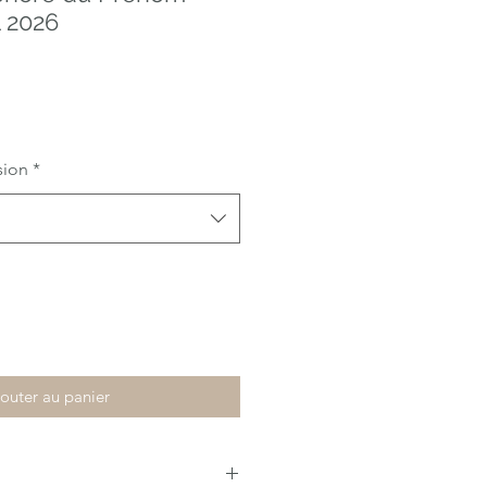
l 2026
sion
*
outer au panier