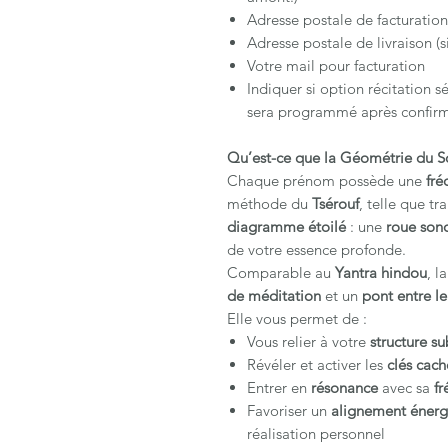
Adresse postale de facturation
Adresse postale de livraison (si
Votre mail pour facturation
Indiquer si option récitation 
sera programmé après confir
Qu’est-ce que la Géométrie du S
Chaque prénom possède une
fré
méthode du
Tsérouf
, telle que t
diagramme étoilé
: une
roue son
de votre essence profonde.
Comparable au
Yantra hindou
, l
de méditation
et un
pont entre le 
Elle vous permet de :
Vous relier à votre
structure su
Révéler et activer les
clés cac
Entrer en
résonance
avec sa
f
Favoriser un
alignement énerg
réalisation personnel