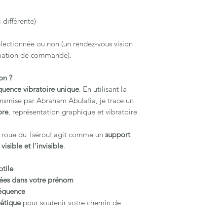
par mail à l'accept
 différente)
sélectionnée ou non (un rendez-vous vision
mation de commande).
on ?
quence vibratoire unique
. En utilisant la
ransmise par Abraham Abulafia, je trace un
ore
, représentation graphique et vibratoire
a roue du Tsérouf agit comme un
support
visible et l’invisible
.
btile
hées dans votre prénom
réquence
étique
pour soutenir votre chemin de